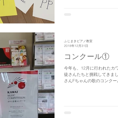
ふじまきピアノ教室
2018年12月31日
コンクール①
今年も、12月に行われたカ
徒さんたちと挑戦してきました！ まずは、初
さんFちゃんの歌のコンクール♬ 多勢の人がいる
でマイクで歌うって、なかなか
張していたけど、本番とって
...