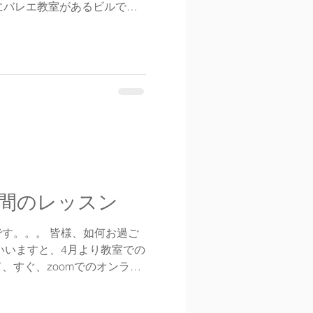
にバレエ教室があるビルです
が少なく、長い間新規生徒募集
間のレッスン
す。。。 皆様、如何お過ご
、すぐ、zoomでのオンライ
たしました！ 機械音痴