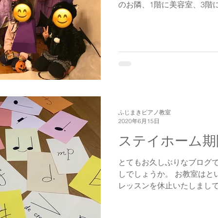
のお隣、1階に美容室、3階
🌟 今まではレッスンの枠
を中止しておりました。...
ふじまきピアノ教室
2020年6月15日
ステイホーム期
とてもお久しぶりなブログで
しでしょうか。 お教室はといいますと、4月より教室での
レッスンを休止いたしまして
ンレッスンというものに初挑戦い
で有名な私😅 ...