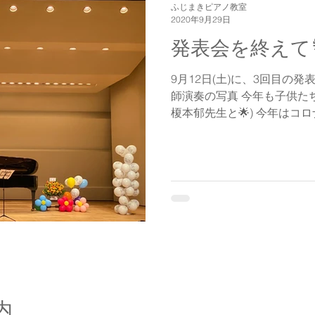
ふじまきピアノ教室
2020年9月29日
発表会を終えて
9月12日(土)に、3回目の発
師演奏の写真 今年も子供た
榎本郁先生と🌟) 今年はコ
さんを半分に分けて行いまし
半アンサンブルのスタイルは昨
内