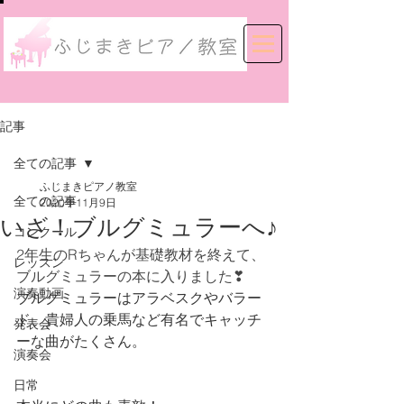
記事
全ての記事
ふじまきピアノ教室
全ての記事
2020年11月9日
いざ！ブルグミュラーへ♪
コンクール
2年生のRちゃんが基礎教材を終えて、
レッスン
ブルグミュラーの本に入りました❣
演奏動画
ブルグミュラーはアラベスクやバラー
ド、貴婦人の乗馬など有名でキャッチ
発表会
ーな曲がたくさん。
演奏会
日常