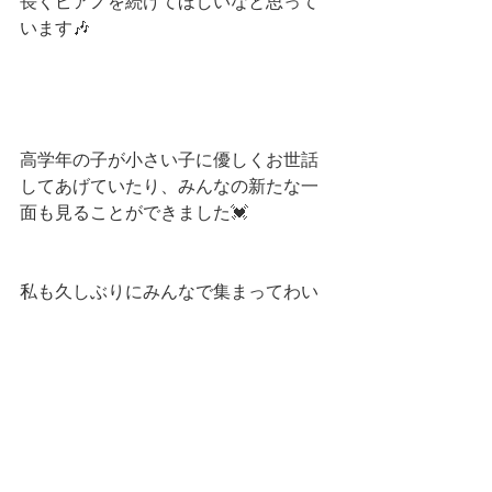
長くピアノを続けてほしいなと思って
います🎶
高学年の子が小さい子に優しくお世話
してあげていたり、みんなの新たな一
面も見ることができました💓
私も久しぶりにみんなで集まってわい
わいできたのがとても楽しくて、幸せ
な時間でした🥰
せっかくピアノの部屋以外に広いスペ
ースがあるので、これからもみんなで
集まる機会をつくっていきたいと思い