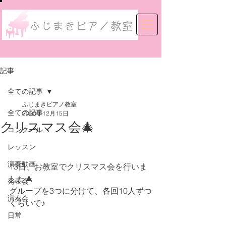
記事
全ての記事
ふじまきピアノ教室
全ての記事
2020年12月15日
クリスマス会🎄
コンクール
レッスン
演奏動画
13日、お教室でクリスマス会を行いま
した🎄
発表会
グループを3つに分けて、各回10人ずつ
演奏会
くらいで♪
日常