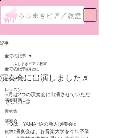
記事
全ての記事
ふじまきピアノ教室
全ての記事
2017年6月20日
演奏会に出演しました♬
コンクール
レッスン
6月は2つの演奏会に出演させていただ
演奏動画
きました😊
発表会
演奏会
1つは、YAMAHAの新人演奏会♬
この演奏会は、各音楽大学を今年卒業
日常