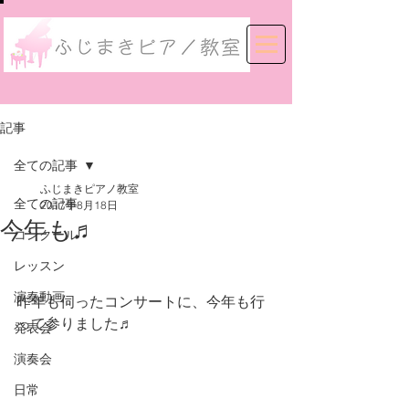
記事
全ての記事
ふじまきピアノ教室
全ての記事
2017年8月18日
今年も♬
コンクール
レッスン
演奏動画
昨年も伺ったコンサートに、今年も行
って参りました♬
発表会
演奏会
日常