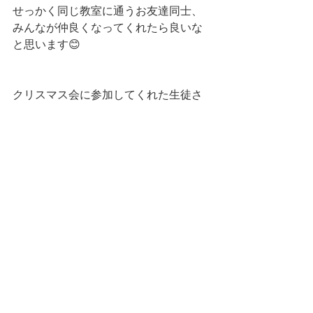
せっかく同じ教室に通うお友達同士、
みんなが仲良くなってくれたら良いな
と思います😊
クリスマス会に参加してくれた生徒さ
ん、送り迎えをしてくださった保護者
の方々、ありがとうございました❣
予定が重なり、来たかったのに来られ
なかった子たちはまた来年楽しみにし
ていてね！
それではみなさん、良いクリスマスを
🎄✨