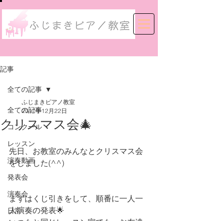
記事
全ての記事
ふじまきピアノ教室
全ての記事
2017年12月22日
クリスマス会🎄
コンクール
レッスン
先日、お教室のみんなとクリスマス会
演奏動画
をしました(^^)
発表会
演奏会
まずはくじ引きをして、順番に一人一
人演奏の発表🌟
日常